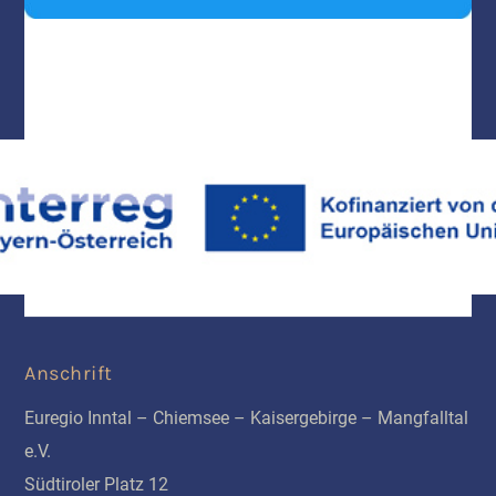
Anschrift
Euregio Inntal – Chiemsee – Kaisergebirge – Mangfalltal
e.V.
Südtiroler Platz 12