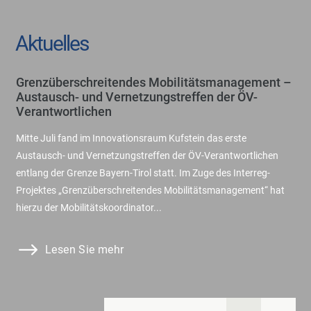
Aktuelles
Grenzüberschreitendes Mobilitätsmanagement –
Bu
Austausch- und Vernetzungstreffen der ÖV-
ve
Verantwortlichen
Mit
Mitte Juli fand im Innovationsraum Kufstein das erste
Ges
Austausch- und Vernetzungstreffen der ÖV-Verantwortlichen
„Bu
entlang der Grenze Bayern-Tirol statt. Im Zuge des Interreg-
25.
Projektes „Grenzüberschreitendes Mobilitätsmanagement“ hat
str
hierzu der Mobilitätskoordinator...
Lesen Sie mehr