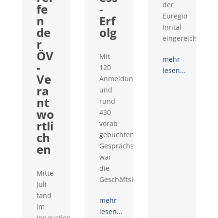
der
fe
-
Euregio
n
Erf
Inntal
de
olg
eingereicht...
r
ÖV
Mit
mehr
-
120
lesen...
Ve
Anmeldungen
ra
und
nt
rund
wo
430
rtli
vorab
ch
gebuchten
en
Gesprächswünschen
war
die
Mitte
Geschäftskontaktemesse...
Juli
fand
mehr
im
lesen...
Innovationsraum