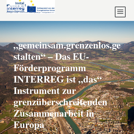
„gemeinsam.grenzenlos.ge
stalten“ – Das EU-
Förderprogramm
INTERREG ist „das“
Instrument zur
grenzüberschreitenden
Zusammenarbeit in
Europa