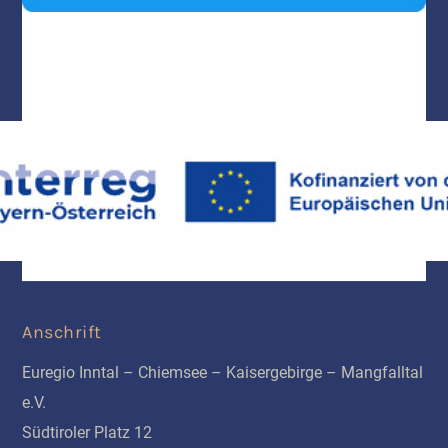
Anschrift
Euregio Inntal – Chiemsee – Kaisergebirge – Mangfalltal
e.V.
Südtiroler Platz 12