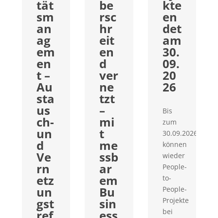
tät
be
kte
sm
rsc
en
an
hr
det
ag
eit
am
em
en
30.
en
d
09.
t –
ver
20
Au
ne
26
sta
tzt
us
–
Bis
ch-
mi
zum
un
t
30.09.2026
d
me
können
Ve
ssb
wieder
rn
ar
People-
etz
em
to-
un
Bu
People-
gst
sin
Projekte
bei
ref
ess