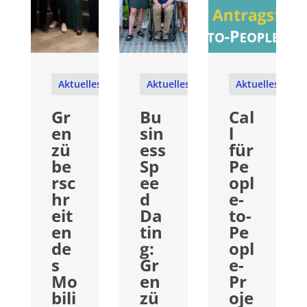
Aktuelles
Aktuelles
Aktuelles
Gr
Bu
Cal
en
sin
l
zü
ess
für
be
Sp
Pe
rsc
ee
opl
hr
d
e-
eit
Da
to-
en
tin
Pe
de
g:
opl
s
Gr
e-
Mo
en
Pr
bili
zü
oje