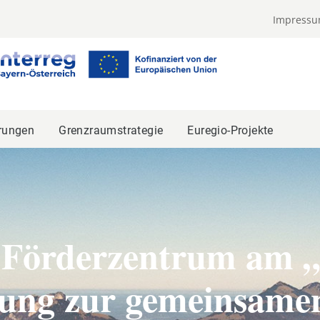
Impress
rungen
Grenzraumstrategie
Euregio-Projekte
 Förderzentrum am „
lung zur gemeinsame