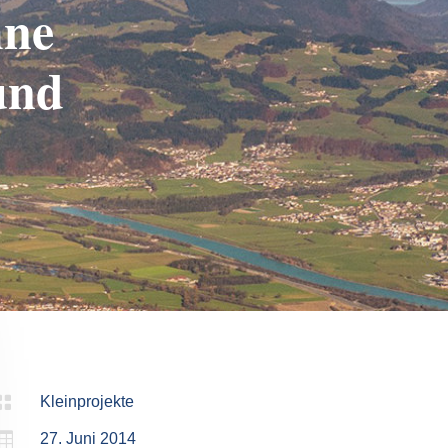
hne
und

Kleinprojekte

27. Juni 2014