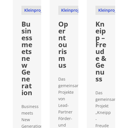
Kleinprojekte
Kleinprojekte
Kleinprojekte
Bu
Op
Kn
sin
er
eip
ess
nt
p –
me
ou
Fre
ets
ris
ud
ne
m
e &
w
us
Ge
Ge
nu
ne
ss
Das
rat
gemeinsame
ion
Projekte
Das
von
gemeinsame
Lead-
Projekt
Business
Partner
„Kneipp
meets
Förder-
-
New
und
Freude
Generation