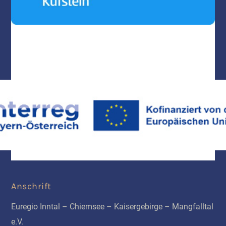
Anschrift
Euregio Inntal – Chiemsee – Kaisergebirge – Mangfalltal
e.V.