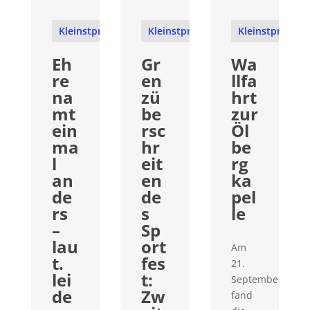
Kleinstprojekte
Kleinstprojekte
Kleinstprojekt
Eh
Gr
Wa
re
en
llfa
na
zü
hrt
mt
be
zur
ein
rsc
Öl
ma
hr
be
l
eit
rg
an
en
ka
de
de
pel
rs
s
le
–
Sp
lau
ort
Am
t.
fes
21.
lei
t:
September
de
Zw
fand