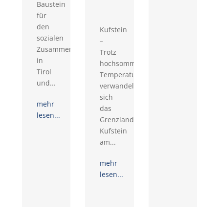
Baustein
für
den
Kufstein
sozialen
–
Zusammenhalt
Trotz
in
hochsommerlicher
Tirol
Temperaturen
und...
verwandelte
sich
mehr
das
lesen...
Grenzlandstadion
Kufstein
am...
mehr
lesen...