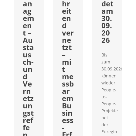
an
hr
det
ag
eit
am
em
en
30.
en
d
09.
t –
ver
20
Au
ne
26
sta
tzt
us
–
Bis
ch-
mi
zum
un
t
30.09.2026
d
me
können
Ve
ssb
wieder
rn
ar
People-
etz
em
to-
un
Bu
People-
gst
sin
Projekte
bei
ref
ess
der
fe
-
Euregio
n
Erf