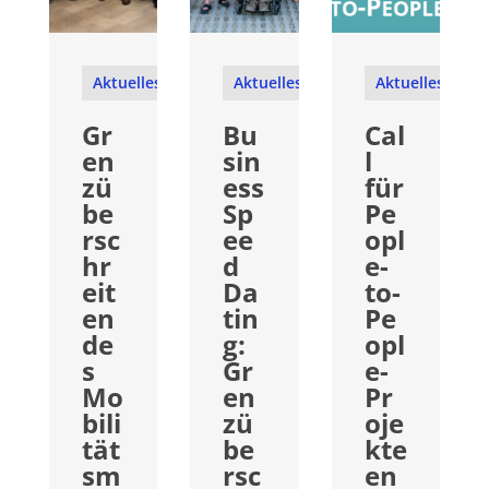
Aktuelles
Aktuelles
Aktuelles
Gr
Bu
Cal
en
sin
l
zü
ess
für
be
Sp
Pe
rsc
ee
opl
hr
d
e-
eit
Da
to-
en
tin
Pe
de
g:
opl
s
Gr
e-
Mo
en
Pr
bili
zü
oje
tät
be
kte
sm
rsc
en