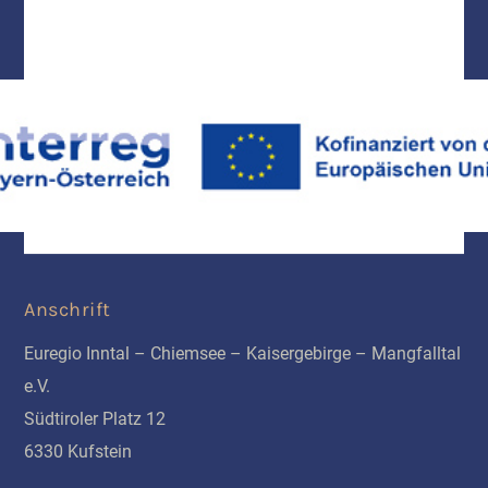
Anschrift
Euregio Inntal – Chiemsee – Kaisergebirge – Mangfalltal
e.V.
Südtiroler Platz 12
6330 Kufstein