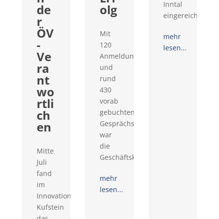
Inntal
de
olg
eingereicht...
r
ÖV
Mit
mehr
-
120
lesen...
Ve
Anmeldungen
ra
und
nt
rund
wo
430
rtli
vorab
ch
gebuchten
en
Gesprächswünschen
war
die
Mitte
Geschäftskontaktemesse...
Juli
fand
mehr
im
lesen...
Innovationsraum
Kufstein
das