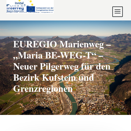
EUREGIO Marienweg –
„Maria BE-WEG-T“ –
Neuer Pilgerweg für den
Bezirk Kufstein und
Grenzregionen