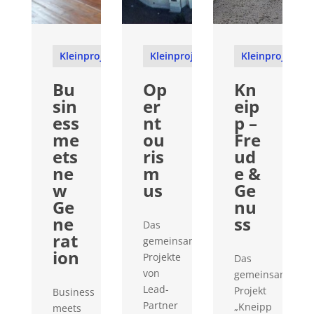
Kleinprojekte
Kleinprojekte
Kleinprojekte
Bu
Op
Kn
sin
er
eip
ess
nt
p –
me
ou
Fre
ets
ris
ud
ne
m
e &
w
us
Ge
Ge
nu
ne
ss
Das
rat
gemeinsame
ion
Projekte
Das
von
gemeinsame
Lead-
Projekt
Business
Partner
„Kneipp
meets