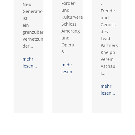
Förder-
-
New
und
Freude
Generation
Kulturverein
und
ist
Schloss
Genuss“
ein
Amerang
des
grenzüberschreitendes
und
Lead-
Vernetzungsprojekt
Opera
Partners
der...
&...
Kneipp-
mehr
Verein
mehr
lesen...
Aschau
lesen...
i....
mehr
lesen...