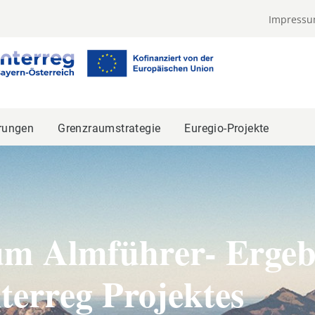
Impress
rungen
Grenzraumstrategie
Euregio-Projekte
um Almführer- Ergebn
terreg Projektes