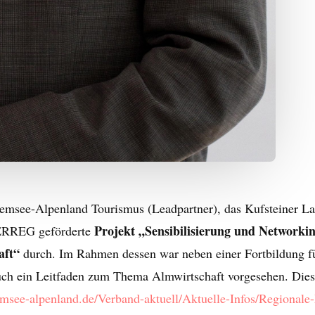
emsee-Alpenland Tourismus (Leadpartner), das Kufsteiner La
Projekt „Sensibilisierung und Networkin
TERREG geförderte
aft“
durch. Im Rahmen dessen war neben einer Fortbildung f
h ein Leitfaden zum Thema Almwirtschaft vorgesehen. Diese
emsee-alpenland.de/Verband-aktuell/Aktuelle-Infos/Regional