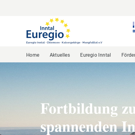
Home
Aktuelles
Euregio Inntal
Förde
Fortbildung z
spannenden In