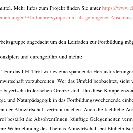
mittel. Mehr Infos zum Projekt finden Sie unter
https://www.c
ssemeldungen/Almfuehrersymposium-als-gelungener-Abschluss-
Arbeitsgruppe angedacht um den Leitfaden zur Fortbildung mög
onzipiert und durchgeführt und meint:
t! Für das LFI Tirol war es eine spannende Herausforderunge
rtschaft vorzubereiten. Wer das Umfeld beobachtet, sieht wi
r bayerisch-tirolerischen Grenze sind. Um diese Kompetenze
gie und Naturpädagogik in das Fortbildungswochenende einb
en der Almwirtschaft vertraut machen. Auch die fachliche A
rol bestärkt die AbsolventInnen, künftige Gelegenheiten verm
sere Wahrnehmung des Themas Almwirtschaft bei Einheimische