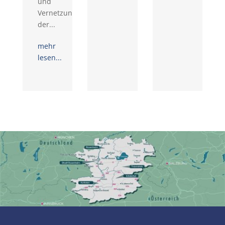
und
Vernetzungstreffen
der...
mehr
lesen...