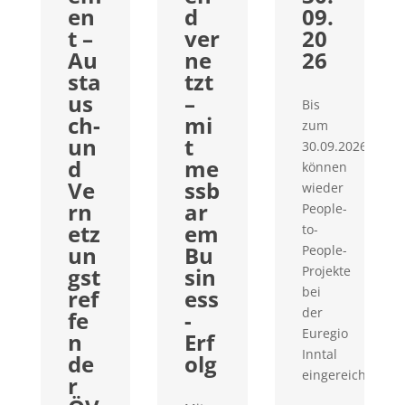
en
d
09.
t –
ver
20
Au
ne
26
sta
tzt
us
–
Bis
ch-
mi
zum
un
t
30.09.2026
d
me
können
Ve
ssb
wieder
rn
ar
People-
etz
em
to-
un
Bu
People-
gst
sin
Projekte
bei
ref
ess
der
fe
-
Euregio
n
Erf
Inntal
de
olg
eingereicht...
r