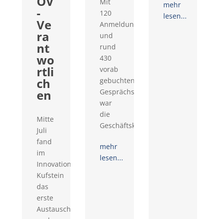
ÖV
Mit
mehr
-
120
lesen...
Ve
Anmeldungen
ra
und
nt
rund
wo
430
rtli
vorab
ch
gebuchten
en
Gesprächswünschen
war
die
Mitte
Geschäftskontaktemesse...
Juli
fand
mehr
im
lesen...
Innovationsraum
Kufstein
das
erste
Austausch-