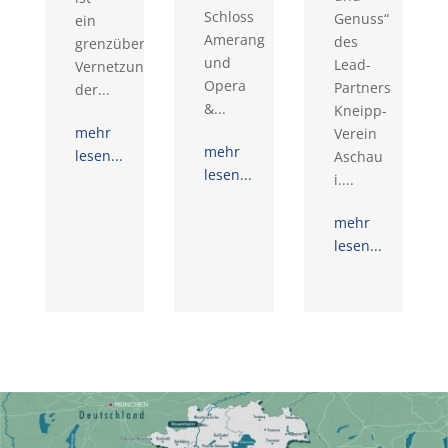
Schloss
Genuss“
ein
Amerang
des
grenzüberschreitendes
und
Lead-
Vernetzungsprojekt
Opera
Partners
der...
&...
Kneipp-
mehr
Verein
mehr
lesen...
Aschau
lesen...
i....
mehr
lesen...