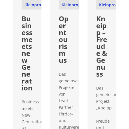
Kleinprojekte
Kleinprojekte
Kleinprojekte
Bu
Op
Kn
sin
er
eip
ess
nt
p –
me
ou
Fre
ets
ris
ud
ne
m
e &
w
us
Ge
Ge
nu
ne
ss
Das
rat
gemeinsame
ion
Projekte
Das
von
gemeinsame
Lead-
Projekt
Business
Partner
„Kneipp
meets
Förder-
-
New
und
Freude
Generation
Kulturverein
und
ist