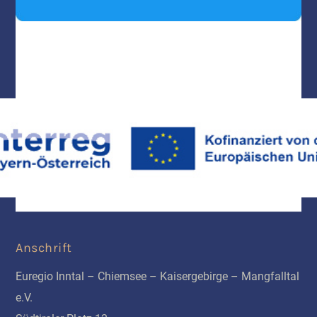
Anschrift
Euregio Inntal – Chiemsee – Kaisergebirge – Mangfalltal
e.V.