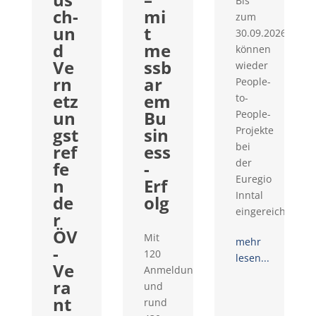
Bis
ch-
mi
zum
un
t
30.09.2026
d
me
können
Ve
ssb
wieder
rn
ar
People-
etz
em
to-
un
Bu
People-
gst
sin
Projekte
bei
ref
ess
der
fe
-
Euregio
n
Erf
Inntal
de
olg
eingereicht...
r
ÖV
Mit
mehr
-
120
lesen...
Ve
Anmeldungen
ra
und
nt
rund