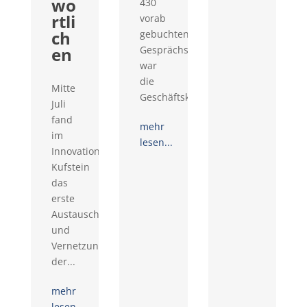
wo
430
rtli
vorab
ch
gebuchten
en
Gesprächswünschen
war
die
Mitte
Geschäftskontaktemesse...
Juli
fand
mehr
im
lesen...
Innovationsraum
Kufstein
das
erste
Austausch-
und
Vernetzungstreffen
der...
mehr
lesen...