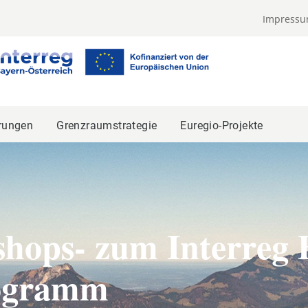
Impress
rungen
Grenzraumstrategie
Euregio-Projekte
hops- zum Interreg 
rogramm