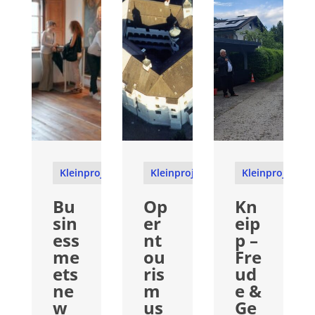
Kleinprojekte
Kleinprojekte
Kleinprojekte
Bu
Op
Kn
sin
er
eip
ess
nt
p –
me
ou
Fre
ets
ris
ud
ne
m
e &
w
us
Ge