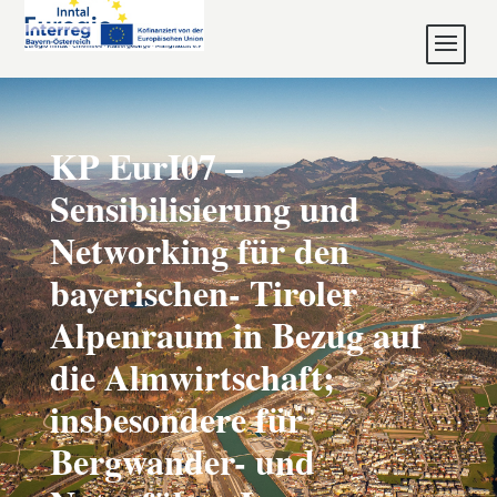
KP EurI07 –
Sensibilisierung und
Networking für den
bayerischen- Tiroler
Alpenraum in Bezug auf
die Almwirtschaft;
insbesondere für
Bergwander- und