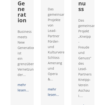
Ge
nu
ne
ss
Das
rat
gemeinsame
ion
Projekte
Das
von
gemeinsame
Lead-
Projekt
Business
Partner
„Kneipp
meets
Förder-
-
New
und
Freude
Generation
Kulturverein
und
ist
Schloss
Genuss“
ein
Amerang
des
grenzüberschreitendes
und
Lead-
Vernetzungsprojekt
Opera
Partners
der...
&...
Kneipp-
mehr
Verein
mehr
lesen...
Aschau
lesen...
i....