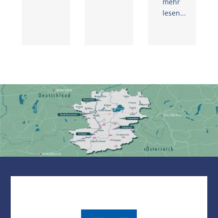
mehr
lesen...