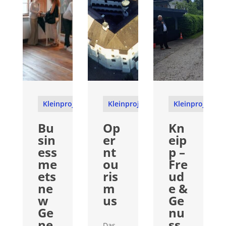
Kleinprojekte
Kleinprojekte
Kleinprojekte
Bu
Op
Kn
sin
er
eip
ess
nt
p –
me
ou
Fre
ets
ris
ud
ne
m
e &
w
us
Ge
Ge
nu
ne
ss
Das