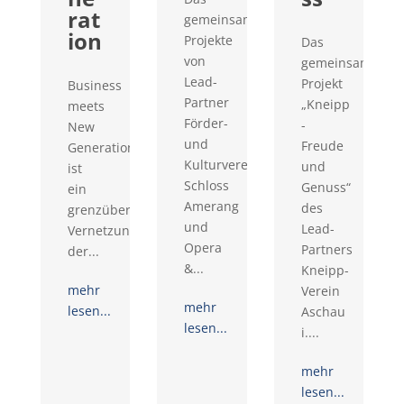
rat
gemeinsame
ion
Projekte
Das
von
gemeinsame
Lead-
Projekt
Business
Partner
„Kneipp
meets
Förder-
-
New
und
Freude
Generation
Kulturverein
und
ist
Schloss
Genuss“
ein
Amerang
des
grenzüberschreitendes
und
Lead-
Vernetzungsprojekt
Opera
Partners
der...
&...
Kneipp-
mehr
Verein
mehr
lesen...
Aschau
lesen...
i....
mehr
lesen...