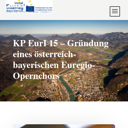
KP EurI 15 – Gründung
eines österreich-
bayerischen Euregio-
Opernchors