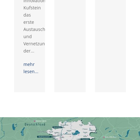
Innovationsraum
Kufstein
das
erste
Austausch-
und
Vernetzungstreffen
der...
mehr
lesen...