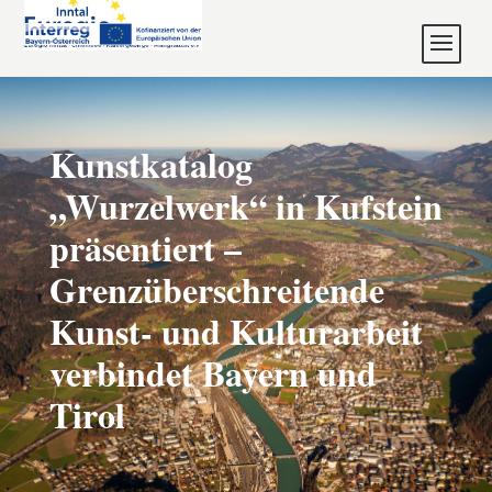
Kunstkatalog
„Wurzelwerk“ in Kufstein
präsentiert –
Grenzüberschreitende
Kunst- und Kulturarbeit
verbindet Bayern und
Tirol