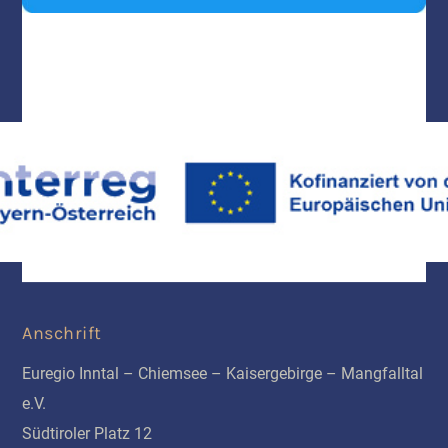
Anschrift
Euregio Inntal – Chiemsee – Kaisergebirge – Mangfalltal
e.V.
Südtiroler Platz 12