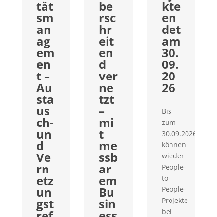
tät
be
kte
sm
rsc
en
an
hr
det
ag
eit
am
em
en
30.
en
d
09.
t –
ver
20
Au
ne
26
sta
tzt
us
–
Bis
ch-
mi
zum
un
t
30.09.2026
d
me
können
Ve
ssb
wieder
rn
ar
People-
etz
em
to-
un
Bu
People-
gst
sin
Projekte
bei
ref
ess