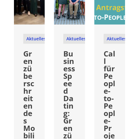
Aktuelles
Aktuelles
Aktuelles
Gr
Bu
Cal
en
sin
l
zü
ess
für
be
Sp
Pe
rsc
ee
opl
hr
d
e-
eit
Da
to-
en
tin
Pe
de
g:
opl
s
Gr
e-
Mo
en
Pr
bili
zü
oje