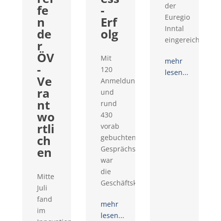
der
fe
-
Euregio
n
Erf
Inntal
de
olg
eingereicht...
r
ÖV
Mit
mehr
-
120
lesen...
Ve
Anmeldungen
ra
und
nt
rund
wo
430
rtli
vorab
ch
gebuchten
en
Gesprächswünschen
war
die
Mitte
Geschäftskontaktemesse...
Juli
fand
mehr
im
lesen...