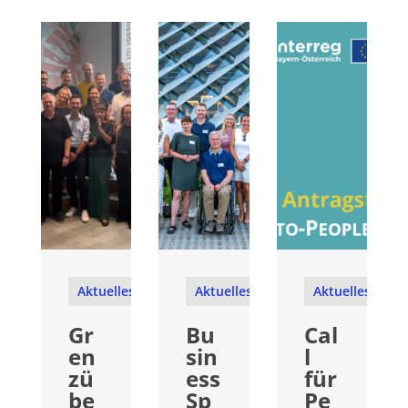
Aktuelles
Aktuelles
Aktuelles
Gr
Bu
Cal
en
sin
l
zü
ess
für
be
Sp
Pe