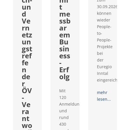
un
t
30.09.2026
d
me
können
Ve
ssb
wieder
rn
ar
People-
etz
em
to-
un
Bu
People-
gst
sin
Projekte
bei
ref
ess
der
fe
-
Euregio
n
Erf
Inntal
de
olg
eingereicht...
r
ÖV
Mit
mehr
-
120
lesen...
Ve
Anmeldungen
ra
und
nt
rund
wo
430