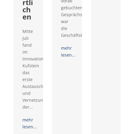
rtli
vorab
ch
gebuchten
en
Gesprächswünschen
war
die
Mitte
Geschäftskontaktemesse...
Juli
fand
mehr
im
lesen...
Innovationsraum
Kufstein
das
erste
Austausch-
und
Vernetzungstreffen
der...
mehr
lesen...