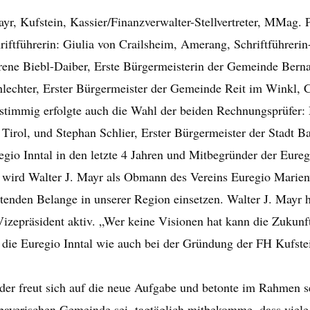
yr, Kufstein, Kassier/Finanzverwalter-Stellvertreter, MMag. P
ftführerin: Giulia von Crailsheim, Amerang, Schriftführerin-St
ene Biebl-Daiber, Erste Bürgermeisterin der Gemeinde Berna
lechter, Erster Bürgermeister der Gemeinde Reit im Winkl, C
timmig erfolgte auch die Wahl der beiden Rechnungsprüfer: 
Tirol, und Stephan Schlier, Erster Bürgermeister der Stadt B
regio Inntal in den letzte 4 Jahren und Mitbegründer der Eure
s wird Walter J. Mayr als Obmann des Vereins Euregio Marien
eitenden Belange in unserer Region einsetzen. Walter J. Mayr 
Vizepräsident aktiv. „Wer keine Visionen hat kann die Zukunft
ür die Euregio Inntal wie auch bei der Gründung der FH Kufste
r freut sich auf die neue Aufgabe und betonte im Rahmen sei
r bayerischen Gemeinde sei, tagtäglich mitbekomme, dass viel