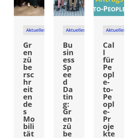
Aktuelles
Aktuelles
Aktuelles
Gr
Bu
Cal
en
sin
l
zü
ess
für
be
Sp
Pe
rsc
ee
opl
hr
d
e-
eit
Da
to-
en
tin
Pe
de
g:
opl
s
Gr
e-
Mo
en
Pr
bili
zü
oje
tät
be
kte