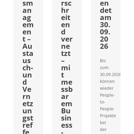
sm
rsc
en
an
hr
det
ag
eit
am
em
en
30.
en
d
09.
t –
ver
20
Au
ne
26
sta
tzt
us
–
Bis
ch-
mi
zum
un
t
30.09.2026
d
me
können
Ve
ssb
wieder
rn
ar
People-
etz
em
to-
un
Bu
People-
gst
sin
Projekte
bei
ref
ess
der
fe
-