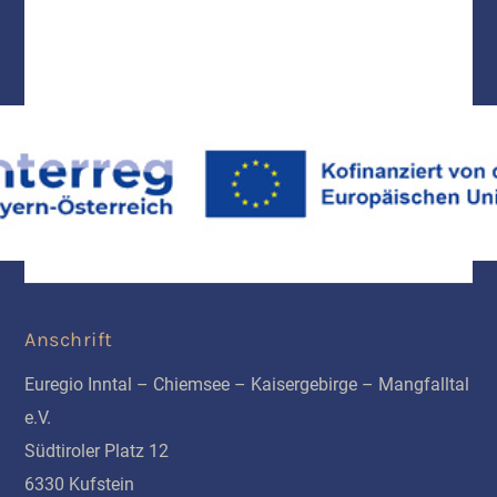
Anschrift
Euregio Inntal – Chiemsee – Kaisergebirge – Mangfalltal
e.V.
Südtiroler Platz 12
6330 Kufstein