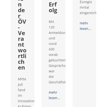
Euregio
n
Erf
Inntal
de
olg
eingereicht...
r
ÖV
Mit
mehr
-
120
lesen...
Ve
Anmeldungen
ra
und
nt
rund
wo
430
rtli
vorab
ch
gebuchten
en
Gesprächswünschen
war
die
Mitte
Geschäftskontaktemesse...
Juli
fand
mehr
im
lesen...
Innovationsraum
Kufstein