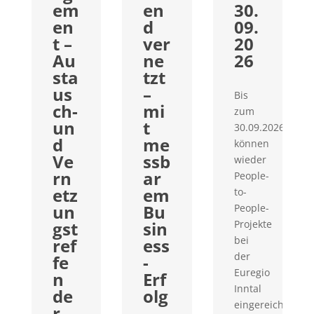
em
en
30.
en
d
09.
t –
ver
20
Au
ne
26
sta
tzt
us
–
Bis
ch-
mi
zum
un
t
30.09.2026
d
me
können
Ve
ssb
wieder
rn
ar
People-
etz
em
to-
un
Bu
People-
gst
sin
Projekte
bei
ref
ess
der
fe
-
Euregio
n
Erf
Inntal
de
olg
eingereicht...
r