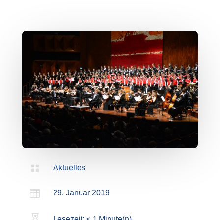

Aktuelles

29. Januar 2019

Lesezeit:
< 1
Minute(n)