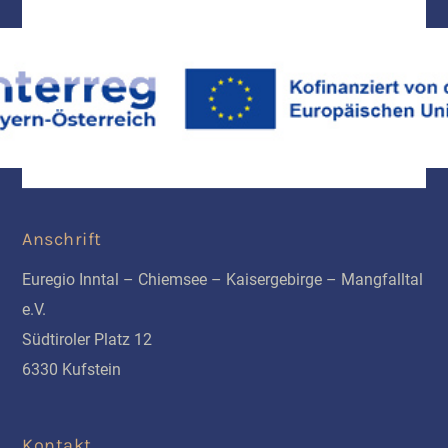
Anschrift
Euregio Inntal – Chiemsee – Kaisergebirge – Mangfalltal
e.V.
Südtiroler Platz 12
6330 Kufstein
Kontakt