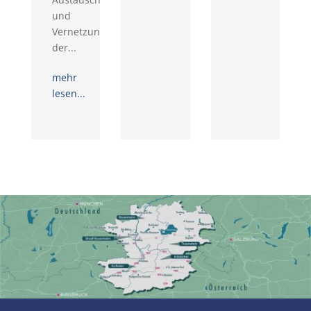
und
Vernetzungstreffen
der...
mehr
lesen...