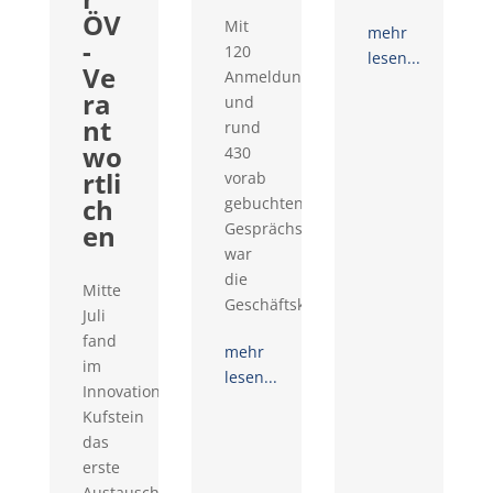
ÖV
Mit
mehr
-
120
lesen...
Ve
Anmeldungen
ra
und
nt
rund
wo
430
rtli
vorab
ch
gebuchten
en
Gesprächswünschen
war
die
Mitte
Geschäftskontaktemesse...
Juli
fand
mehr
im
lesen...
Innovationsraum
Kufstein
das
erste
Austausch-