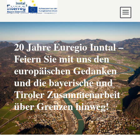
20 Jahre Euregio Inntal –
Feiern Sie mit uns den
europäischen Gedanken
und die bayerische und
Tiroler Zusammenarbeit
über Grenzen hinweg!