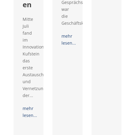
en
Gesprächswünschen
war
die
Mitte
Geschäftskontaktemesse...
Juli
fand
mehr
im
lesen...
Innovationsraum
Kufstein
das
erste
Austausch-
und
Vernetzungstreffen
der...
mehr
lesen...