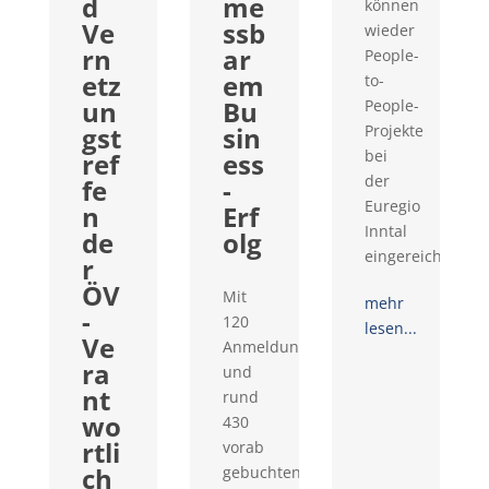
d
me
können
Ve
ssb
wieder
rn
ar
People-
etz
em
to-
un
Bu
People-
gst
sin
Projekte
bei
ref
ess
der
fe
-
Euregio
n
Erf
Inntal
de
olg
eingereicht...
r
ÖV
Mit
mehr
-
120
lesen...
Ve
Anmeldungen
ra
und
nt
rund
wo
430
rtli
vorab
ch
gebuchten