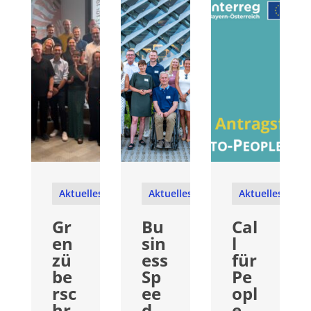
Aktuelles
Aktuelles
Aktuelles
Gr
Bu
Cal
en
sin
l
zü
ess
für
be
Sp
Pe
rsc
ee
opl
hr
d
e-