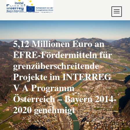
5,12 Millionen Euro an
EFRE-Fördermitteln für
grenzüberschreitende
Projekte im INTERREG
V A Programm
Österreich – Bayern 2014-
2020 genehmigt