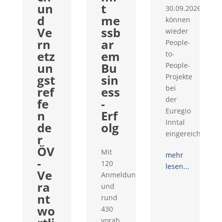
un
t
30.09.2026
d
me
können
Ve
ssb
wieder
rn
ar
People-
etz
em
to-
un
Bu
People-
gst
sin
Projekte
bei
ref
ess
der
fe
-
Euregio
n
Erf
Inntal
de
olg
eingereicht...
r
ÖV
Mit
mehr
-
120
lesen...
Ve
Anmeldungen
ra
und
nt
rund
wo
430
vorab