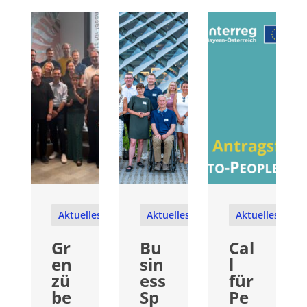
Aktuelles
Aktuelles
Aktuelles
Gr
Bu
Cal
en
sin
l
zü
ess
für
be
Sp
Pe