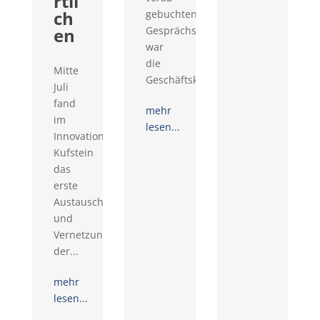
rtli
ch
gebuchten
en
Gesprächswünschen
war
die
Mitte
Geschäftskontaktemesse...
Juli
fand
mehr
im
lesen...
Innovationsraum
Kufstein
das
erste
Austausch-
und
Vernetzungstreffen
der...
mehr
lesen...