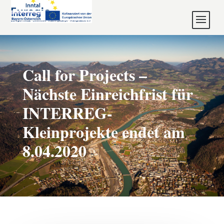
Call for Projects –
Nächste Einreichfrist für
INTERREG-
Kleinprojekte endet am
8.04.2020