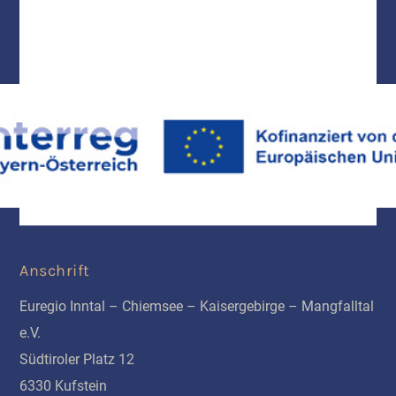
Anschrift
Euregio Inntal – Chiemsee – Kaisergebirge – Mangfalltal
e.V.
Südtiroler Platz 12
6330 Kufstein