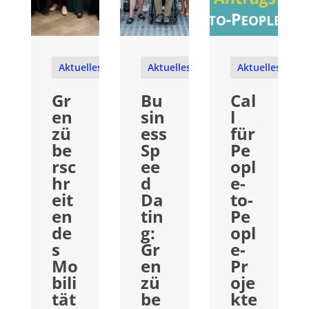
Aktuelles
Aktuelles
Aktuelles
Gr
Bu
Cal
en
sin
l
zü
ess
für
be
Sp
Pe
rsc
ee
opl
hr
d
e-
eit
Da
to-
en
tin
Pe
de
g:
opl
s
Gr
e-
Mo
en
Pr
bili
zü
oje
tät
be
kte