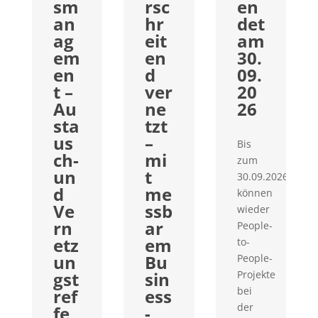
sm
rsc
en
an
hr
det
ag
eit
am
em
en
30.
en
d
09.
t –
ver
20
Au
ne
26
sta
tzt
us
–
Bis
ch-
mi
zum
un
t
30.09.2026
d
me
können
Ve
ssb
wieder
rn
ar
People-
etz
em
to-
un
Bu
People-
gst
sin
Projekte
bei
ref
ess
der
fe
-