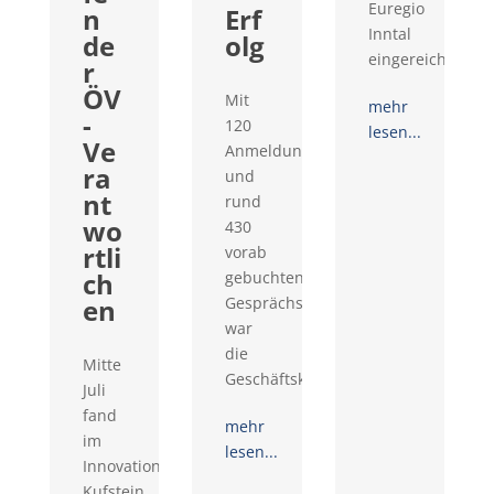
Euregio
n
Erf
Inntal
de
olg
eingereicht...
r
ÖV
Mit
mehr
-
120
lesen...
Ve
Anmeldungen
ra
und
nt
rund
wo
430
rtli
vorab
ch
gebuchten
en
Gesprächswünschen
war
die
Mitte
Geschäftskontaktemesse...
Juli
fand
mehr
im
lesen...
Innovationsraum
Kufstein