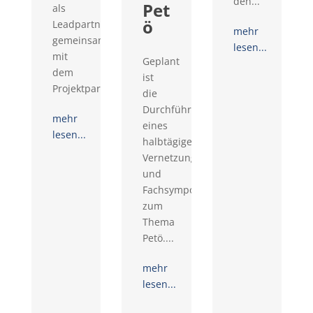
den...
Pet
als
ö
Leadpartner
mehr
gemeinsam
lesen...
mit
Geplant
dem
ist
Projektpartner...
die
Durchführung
mehr
eines
lesen...
halbtägigen
Vernetzungs-
und
Fachsymposiums
zum
Thema
Petö....
mehr
lesen...