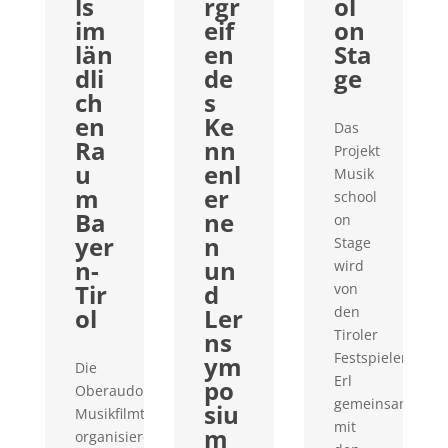
ls
rgr
ol
im
eif
on
län
en
Sta
dli
de
ge
ch
s
en
Ke
Das
Ra
nn
Projekt
u
enl
Musik
m
er
school
Ba
ne
on
yer
n
Stage
n-
un
wird
Tir
d
von
ol
Ler
den
Tiroler
ns
Festspielen
ym
Die
Erl
po
Oberaudorfer
gemeinsam
siu
Musikfilmtage
mit
m
organisieren