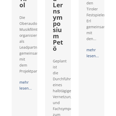
ol
Ler
den
Tiroler
ns
Festspielen
ym
Die
Erl
po
Oberaudorfer
gemeinsam
siu
Musikfilmtage
mit
m
organisieren
den...
Pet
als
ö
Leadpartner
mehr
gemeinsam
lesen...
mit
Geplant
dem
ist
Projektpartner...
die
Durchführung
mehr
eines
lesen...
halbtägigen
Vernetzungs-
und
Fachsymposiums
zum