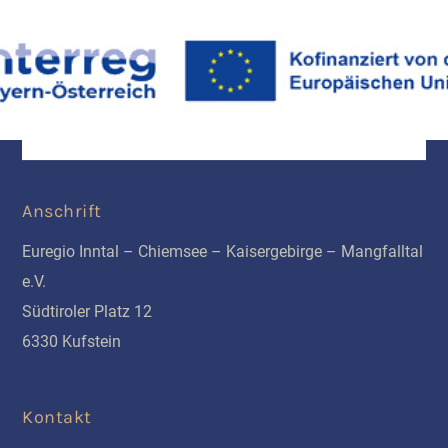
Anschrift
Euregio Inntal – Chiemsee – Kaisergebirge – Mangfalltal
e.V.
Südtiroler Platz 12
6330 Kufstein
Kontakt