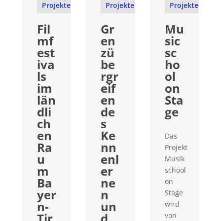
Projekte
Projekte
Projekte
Fil
Gr
Mu
mf
en
sic
est
zü
sc
iva
be
ho
ls
rgr
ol
im
eif
on
län
en
Sta
dli
de
ge
ch
s
en
Ke
Das
Ra
nn
Projekt
u
enl
Musik
m
er
school
Ba
ne
on
yer
n
Stage
n-
un
wird
Tir
d
von