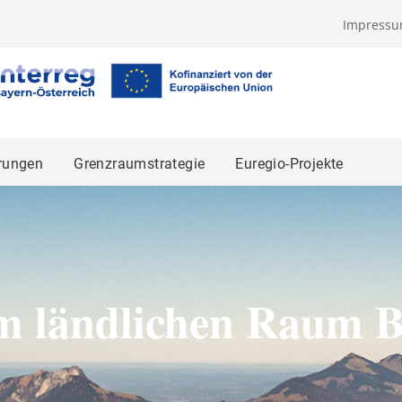
Impress
rungen
Grenzraumstrategie
Euregio-Projekte
im ländlichen Raum B