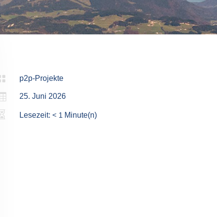

p2p-Projekte

25. Juni 2026

Lesezeit:
< 1
Minute(n)