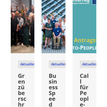
Aktuelles
Aktuelles
Aktuelles
Gr
Bu
Cal
en
sin
l
zü
ess
für
be
Sp
Pe
rsc
ee
opl
hr
d
e-