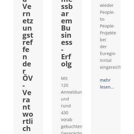
Ve
ssb
wieder
rn
ar
People-
etz
em
to-
un
Bu
People-
gst
sin
Projekte
bei
ref
ess
der
fe
-
Euregio
n
Erf
Inntal
de
olg
eingereicht...
r
ÖV
Mit
mehr
-
120
lesen...
Ve
Anmeldungen
ra
und
nt
rund
wo
430
rtli
vorab
ch
gebuchten
Gesprächswünschen