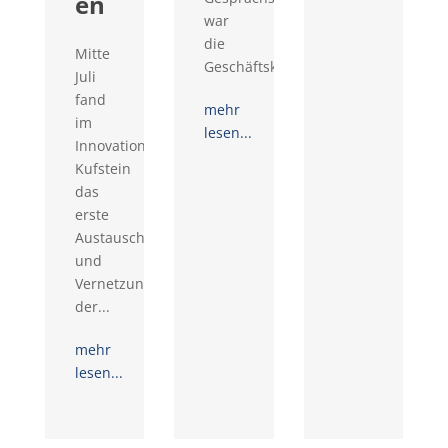
en
war
die
Mitte
Geschäftskontaktemesse...
Juli
fand
mehr
im
lesen...
Innovationsraum
Kufstein
das
erste
Austausch-
und
Vernetzungstreffen
der...
mehr
lesen...