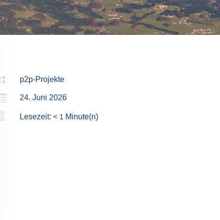

p2p-Projekte

24. Juni 2026

Lesezeit:
< 1
Minute(n)