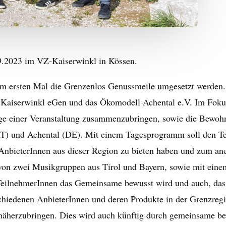
9.2023 im VZ-Kaiserwinkl in Kössen.
 ersten Mal die Grenzenlos Genussmeile umgesetzt werden. P
Kaiserwinkl eGen und das Ökomodell Achental e.V. Im Fokus d
ge einer Veranstaltung zusammenzubringen, sowie die Bewoh
T) und Achental (DE). Mit einem Tagesprogramm soll den T
 AnbieterInnen aus dieser Region zu bieten haben und zum a
ag von zwei Musikgruppen aus Tirol und Bayern, sowie mit ei
 TeilnehmerInnen das Gemeinsame bewusst wird und auch, dass 
rschiedenen AnbieterInnen und deren Produkte in der Grenzre
herzubringen. Dies wird auch künftig durch gemeinsame bewe