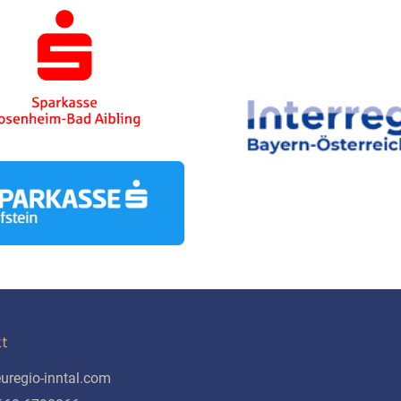
t
uregio-inntal.com