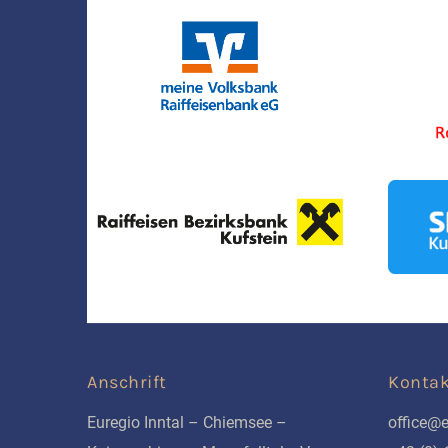
Anschrift
Kontak
Euregio Inntal – Chiemsee –
office@e