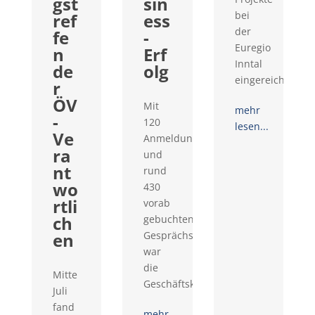
gst
sin
bei
ref
ess
der
fe
-
Euregio
n
Erf
Inntal
de
olg
eingereicht...
r
ÖV
Mit
mehr
-
120
lesen...
Ve
Anmeldungen
ra
und
nt
rund
wo
430
rtli
vorab
ch
gebuchten
en
Gesprächswünschen
war
die
Mitte
Geschäftskontaktemesse...
Juli
fand
mehr