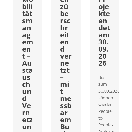
bili
zü
oje
tät
be
kte
sm
rsc
en
an
hr
det
ag
eit
am
em
en
30.
en
d
09.
t –
ver
20
Au
ne
26
sta
tzt
us
–
Bis
ch-
mi
zum
un
t
30.09.2026
d
me
können
Ve
ssb
wieder
rn
ar
People-
etz
em
to-
un
Bu
People-
Projekte