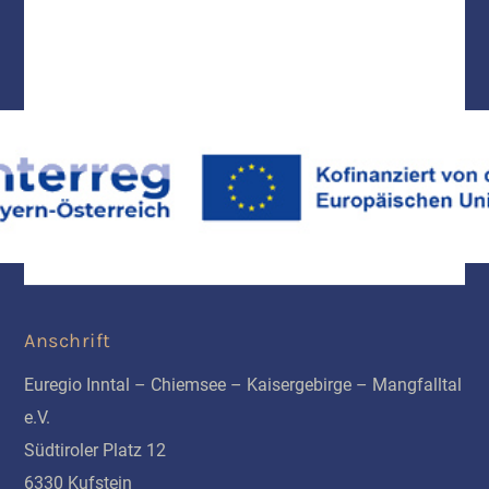
Anschrift
Euregio Inntal – Chiemsee – Kaisergebirge – Mangfalltal
e.V.
Südtiroler Platz 12
6330 Kufstein