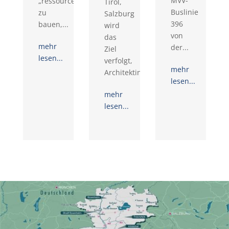
MVV-
„ressourcenschonender“
Tirol,
Buslinie
zu
Salzburg
396
bauen,...
wird
von
das
mehr
der...
Ziel
lesen...
verfolgt,
mehr
Architektinnen,...
lesen...
mehr
lesen...