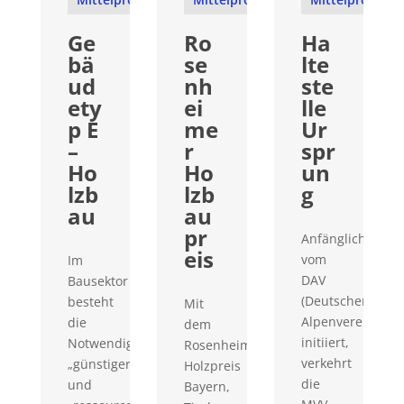
Ge
Ro
Ha
bä
se
lte
ud
nh
ste
ety
ei
lle
p E
me
Ur
–
r
spr
Ho
Ho
un
lzb
lzb
g
au
au
pr
Anfänglich
eis
vom
Im
DAV
Bausektor
(Deutscher
besteht
Mit
Alpenverein)
die
dem
initiiert,
Notwendigkeit
Rosenheimer
verkehrt
„günstiger“
Holzpreis
die
und
Bayern,