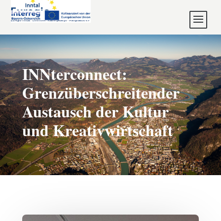
INNterconnect:
Grenzüberschreitender
Austausch der Kultur
und Kreativwirtschaft