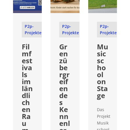
P2p-
P2p-
P2p-
Projekte
Projekte
Projekte
Fil
Gr
Mu
mf
en
sic
est
zü
sc
iva
be
ho
ls
rgr
ol
im
eif
on
län
en
Sta
dli
de
ge
ch
s
en
Ke
Das
Ra
nn
Projekt
u
enl
Musik
school