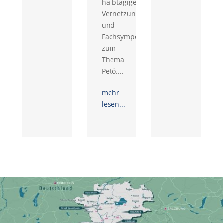
halbtägigen
Vernetzungs-
und
Fachsymposiums
zum
Thema
Petö....
mehr
lesen...