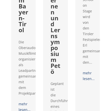
m
er
Ba
ne
on
yer
n
Stage
n-
un
wird
Tir
d
von
ol
Ler
den
Tiroler
ns
Festspielen
ym
Die
Erl
po
Oberaudorfer
gemeinsam
siu
Musikfilmtage
mit
m
organisieren
den...
Pet
als
ö
Leadpartner
mehr
gemeinsam
lesen...
mit
Geplant
dem
ist
Projektpartner...
die
Durchführung
mehr
eines
lesen...