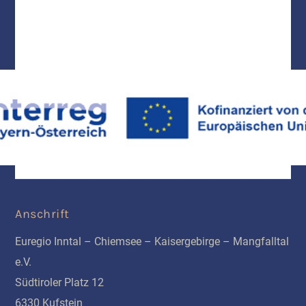
Anschrift
Euregio Inntal – Chiemsee – Kaisergebirge – Mangfalltal
e.V.
Südtiroler Platz 12
6330 Kufstein