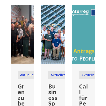
Aktuelles
Aktuelles
Aktuelles
Gr
Bu
Cal
en
sin
l
zü
ess
für
be
Sp
Pe