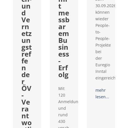
un
t
30.09.2026
d
me
können
Ve
ssb
wieder
rn
ar
People-
etz
em
to-
un
Bu
People-
gst
sin
Projekte
bei
ref
ess
der
fe
-
Euregio
n
Erf
Inntal
de
olg
eingereicht...
r
ÖV
Mit
mehr
-
120
lesen...
Ve
Anmeldungen
ra
und
nt
rund
wo
430
vorab