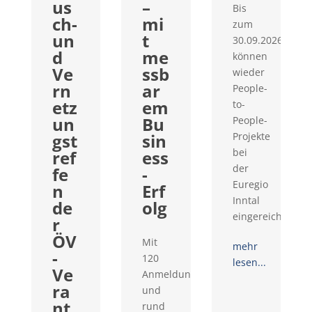
us
–
Bis
ch-
mi
zum
un
t
30.09.2026
d
me
können
Ve
ssb
wieder
rn
ar
People-
etz
em
to-
un
Bu
People-
gst
sin
Projekte
bei
ref
ess
der
fe
-
Euregio
n
Erf
Inntal
de
olg
eingereicht...
r
ÖV
Mit
mehr
-
120
lesen...
Ve
Anmeldungen
ra
und
nt
rund