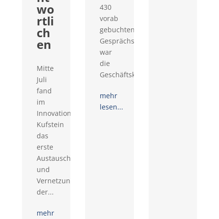
wo
430
rtli
vorab
ch
gebuchten
en
Gesprächswünschen
war
die
Mitte
Geschäftskontaktemesse...
Juli
fand
mehr
im
lesen...
Innovationsraum
Kufstein
das
erste
Austausch-
und
Vernetzungstreffen
der...
mehr