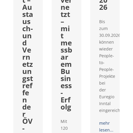
Au
ne
26
sta
tzt
us
–
Bis
ch-
mi
zum
un
t
30.09.2026
d
me
können
Ve
ssb
wieder
rn
ar
People-
etz
em
to-
un
Bu
People-
gst
sin
Projekte
bei
ref
ess
der
fe
-
Euregio
n
Erf
Inntal
de
olg
eingereicht...
r
ÖV
Mit
mehr
-
120
lesen...