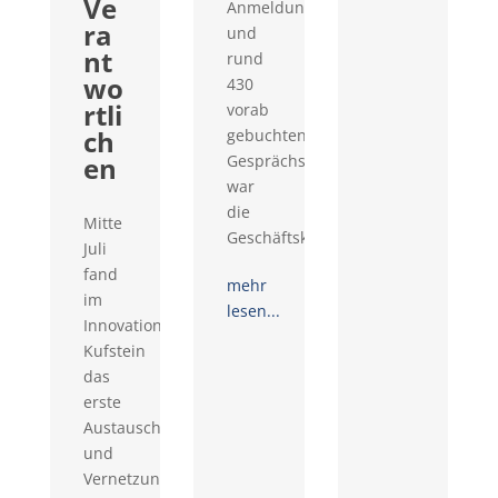
Ve
Anmeldungen
ra
und
nt
rund
wo
430
rtli
vorab
ch
gebuchten
en
Gesprächswünschen
war
die
Mitte
Geschäftskontaktemesse...
Juli
fand
mehr
im
lesen...
Innovationsraum
Kufstein
das
erste
Austausch-
und
Vernetzungstreffen