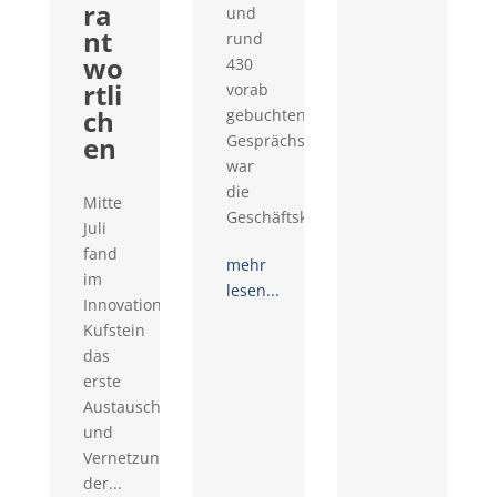
ra
und
nt
rund
wo
430
rtli
vorab
ch
gebuchten
en
Gesprächswünschen
war
die
Mitte
Geschäftskontaktemesse...
Juli
fand
mehr
im
lesen...
Innovationsraum
Kufstein
das
erste
Austausch-
und
Vernetzungstreffen
der...