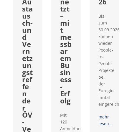
Au
ne
26
sta
tzt
us
–
Bis
ch-
mi
zum
un
t
30.09.2026
d
me
können
Ve
ssb
wieder
rn
ar
People-
etz
em
to-
un
Bu
People-
gst
sin
Projekte
bei
ref
ess
der
fe
-
Euregio
n
Erf
Inntal
de
olg
eingereicht...
r
ÖV
Mit
mehr
-
120
lesen...
Ve
Anmeldungen