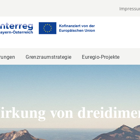
Impress
rungen
Grenzraumstrategie
Euregio-Projekte
irkung von dreidime