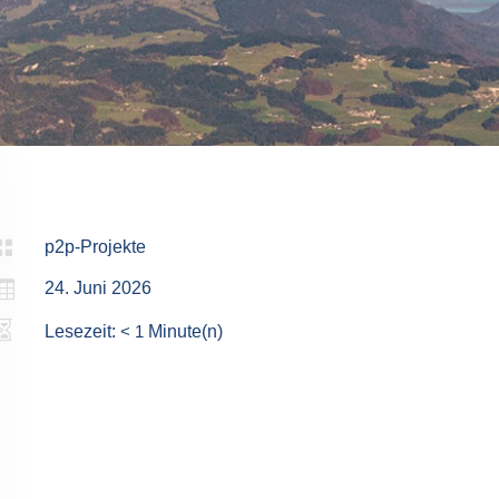

p2p-Projekte

24. Juni 2026

Lesezeit:
< 1
Minute(n)