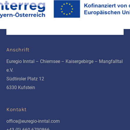
Anschrift
Euregio Inntal – Chiemsee – Kaisergebirge – Mangfalltal
e.V.
Südtiroler Platz 12
6330 Kufstein
Kontakt
office@euregio-inntal.com
+43 (0) 660 6790866