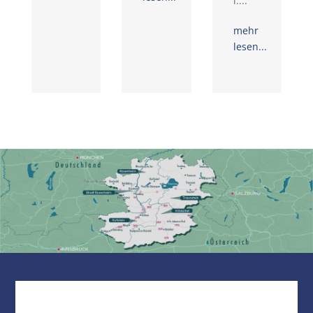
i....
mehr
lesen...