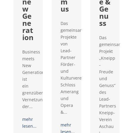
ne
m
e &
w
us
Ge
Ge
nu
ne
ss
Das
rat
gemeinsame
ion
Projekte
Das
von
gemeinsame
Lead-
Projekt
Business
Partner
„Kneipp
meets
Förder-
-
New
und
Freude
Generation
Kulturverein
und
ist
Schloss
Genuss“
ein
Amerang
des
grenzüberschreitendes
und
Lead-
Vernetzungsprojekt
Opera
Partners
der...
&...
Kneipp-
mehr
Verein
mehr
lesen...
Aschau
lesen...