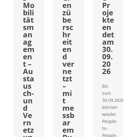
Mo
en
Pr
bili
zü
oje
tät
be
kte
sm
rsc
en
an
hr
det
ag
eit
am
em
en
30.
en
d
09.
t –
ver
20
Au
ne
26
sta
tzt
us
–
Bis
ch-
mi
zum
un
t
30.09.2026
d
me
können
Ve
ssb
wieder
rn
ar
People-
etz
em
to-
People-