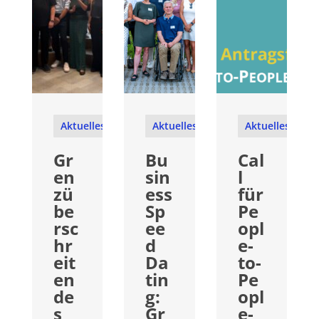
Aktuelles
Aktuelles
Aktuelles
Gr
Bu
Cal
en
sin
l
zü
ess
für
be
Sp
Pe
rsc
ee
opl
hr
d
e-
eit
Da
to-
en
tin
Pe
de
g:
opl
s
Gr
e-