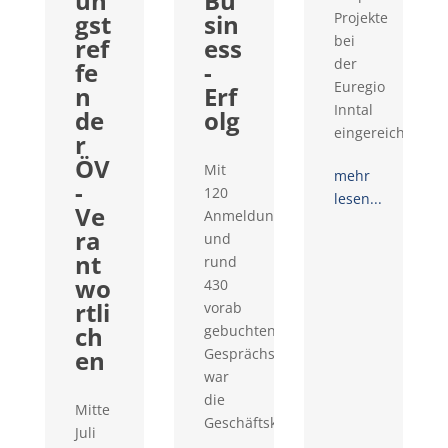
un
Bu
gst
sin
Projekte
bei
ref
ess
der
fe
-
Euregio
n
Erf
Inntal
de
olg
eingereicht...
r
ÖV
Mit
mehr
-
120
lesen...
Ve
Anmeldungen
ra
und
nt
rund
wo
430
rtli
vorab
ch
gebuchten
en
Gesprächswünschen
war
die
Mitte
Geschäftskontaktemesse...
Juli