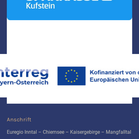
Anschrift
Euregio Inntal – Chiemsee – Kaisergebirge – Mangfalltal