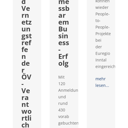
d
me
können
Ve
ssb
wieder
rn
ar
People-
etz
em
to-
un
Bu
People-
gst
sin
Projekte
bei
ref
ess
der
fe
-
Euregio
n
Erf
Inntal
de
olg
eingereicht...
r
ÖV
Mit
mehr
-
120
lesen...
Ve
Anmeldungen
ra
und
nt
rund
wo
430
rtli
vorab
ch
gebuchten