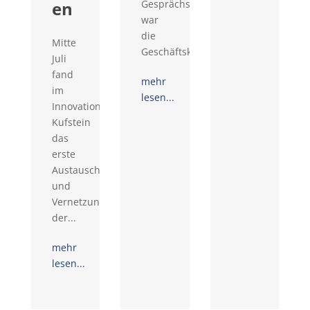
en
Gesprächswünschen
war
die
Mitte
Geschäftskontaktemesse...
Juli
fand
mehr
im
lesen...
Innovationsraum
Kufstein
das
erste
Austausch-
und
Vernetzungstreffen
der...
mehr
lesen...