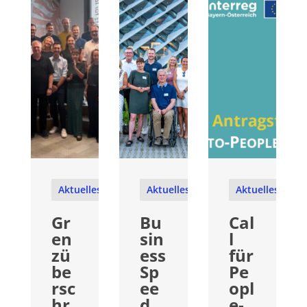
Aktuelles
Aktuelles
Aktuelles
Gr
Bu
Cal
en
sin
l
zü
ess
für
be
Sp
Pe
rsc
ee
opl
hr
d
e-