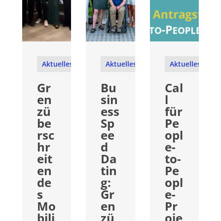
Aktuelles
Aktuelles
Aktuelles
Gr
Bu
Cal
en
sin
l
zü
ess
für
be
Sp
Pe
rsc
ee
opl
hr
d
e-
eit
Da
to-
en
tin
Pe
de
g:
opl
s
Gr
e-
Mo
en
Pr
bili
zü
oje