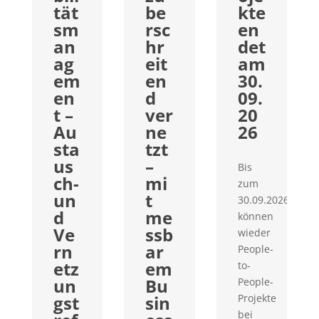
tät
be
kte
sm
rsc
en
an
hr
det
ag
eit
am
em
en
30.
en
d
09.
t –
ver
20
Au
ne
26
sta
tzt
us
–
Bis
ch-
mi
zum
un
t
30.09.2026
d
me
können
Ve
ssb
wieder
rn
ar
People-
etz
em
to-
un
Bu
People-
gst
sin
Projekte
bei