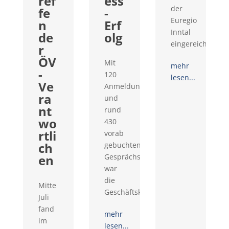
ref
ess
der
fe
-
Euregio
n
Erf
Inntal
de
olg
eingereicht...
r
ÖV
Mit
mehr
-
120
lesen...
Ve
Anmeldungen
ra
und
nt
rund
wo
430
rtli
vorab
ch
gebuchten
en
Gesprächswünschen
war
die
Mitte
Geschäftskontaktemesse...
Juli
fand
mehr
im
lesen...