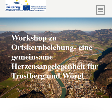
Workshop zu
Ortskernbelebung- eine
gemeinsame
Herzensangelegenheit für
Trostberg und Wörgl