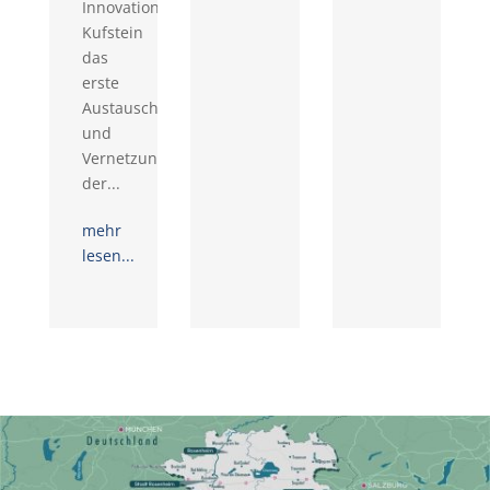
Innovationsraum
Kufstein
das
erste
Austausch-
und
Vernetzungstreffen
der...
mehr
lesen...