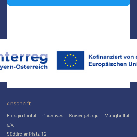
Anschrift
Euregio Inntal – Chiemsee – Kaisergebirge – Mangfalltal
e.V.
Südtiroler Platz 12