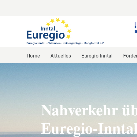
Home
Aktuelles
Euregio Inntal
Förde
Nahverkehr üb
Euregio-Innta