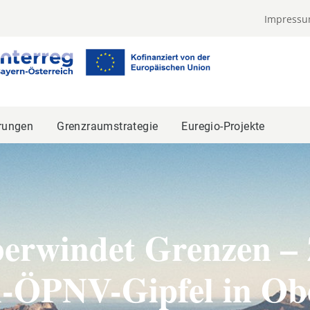
Impress
rungen
Grenzraumstrategie
Euregio-Projekte
erwindet Grenzen – 
l-ÖPNV-Gipfel in Ob