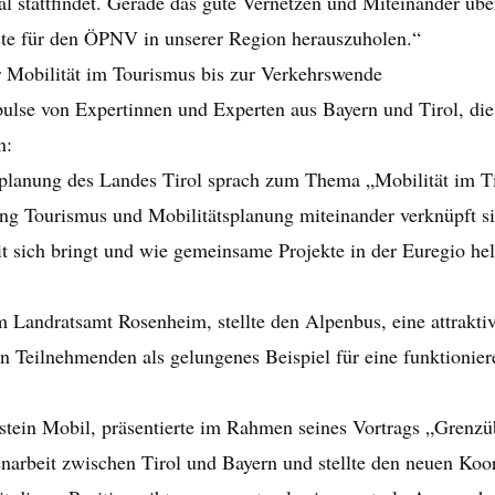
l stattfindet. Gerade das gute Vernetzen und Miteinander übe
Beste für den ÖPNV in unserer Region herauszuholen.“
r Mobilität im Tourismus bis zur Verkehrswende
ulse von Expertinnen und Experten aus Bayern und Tirol, die
n:
tsplanung des Landes Tirol sprach zum Thema „Mobilität im T
eng Tourismus und Mobilitätsplanung miteinander verknüpft s
t sich bringt und wie gemeinsame Projekte in der Euregio he
m Landratsamt Rosenheim, stellte den Alpenbus, eine attrakt
n Teilnehmenden als gelungenes Beispiel für eine funktioni
stein Mobil, präsentierte im Rahmen seines Vortrags „Grenz
arbeit zwischen Tirol und Bayern und stellte den neuen Koor