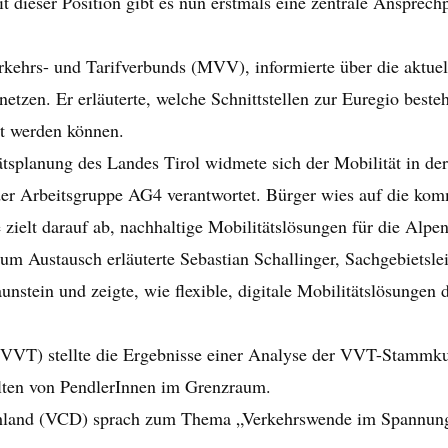
it dieser Position gibt es nun erstmals eine zentrale Ansprech
rkehrs- und Tarifverbunds (MVV), informierte über die akt
etzen. Er erläuterte, welche Schnittstellen zur Euregio best
rt werden können.
ätsplanung des Landes Tirol widmete sich der Mobilität in 
ad der Arbeitsgruppe AG4 verantwortet. Bürger wies auf die
zielt darauf ab, nachhaltige Mobilitätslösungen für die Alpen
um Austausch erläuterte Sebastian Schallinger, Sachgebietsle
tein und zeigte, wie flexible, digitale Mobilitätslösungen d
(VVT) stellte die Ergebnisse einer Analyse der VVT-Stammk
lten von PendlerInnen im Grenzraum.
land (VCD) sprach zum Thema „Verkehrswende im Spannungsf